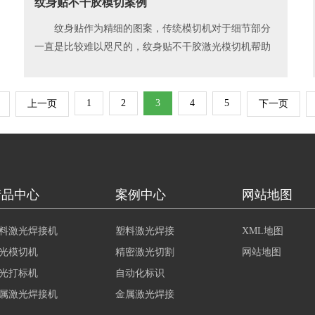
纹身贴不干胶模切案例
纹身贴作为精细的图案，传统模切机对于细节部分
一直是比较难以咫尺的，纹身贴不干胶激光模切机帮助
解决纹身贴细节部分的效果，让纹身能够更加多元化！
1
2
3
4
5
上一页
下一页
产品中心
案例中心
网站地图
料激光焊接机
塑料激光焊接
XML地图
光模切机
精密激光切割
网站地图
光打标机
自动化标识
属激光焊接机
金属激光焊接