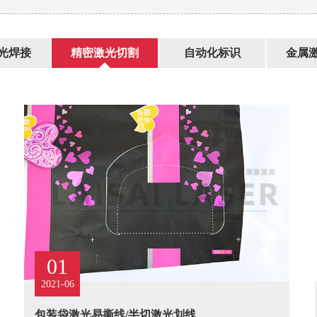
光焊接
精密激光切割
自动化标识
金属
01
2021-06
包装袋激光易撕线/半切激光划线