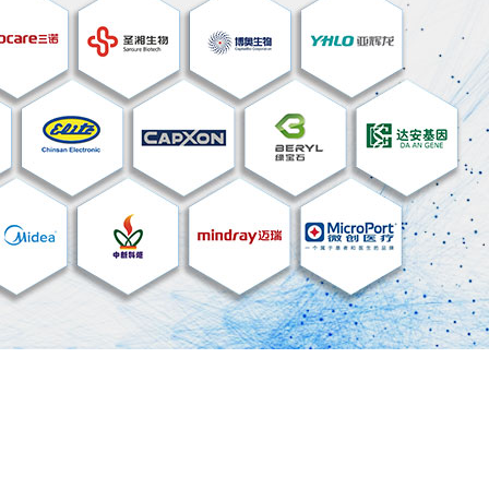
机
微
不同焊接件相互进
微流体芯片是将
速度，塑料激光焊
集成到一块非常
焊接过程材料讲解
剂量将可以变成
作灵活
试剂量小，微流