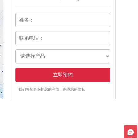
流控芯片激光焊接机
样品制备、生化反应和结果检测等步骤
小的塑料基芯片上，这样检测所用的试
微升级甚至是纳升或皮升级。除了使用
体芯片还具有反应速度快、可抛弃等优
点。
我们将切身保护您的利益，保障您的隐私