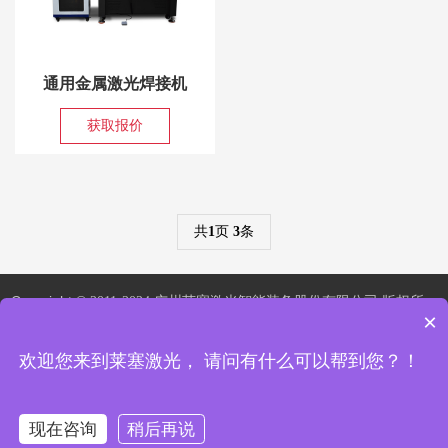
通用金属激光焊接机
获取报价
共
1
页
3
条
Copyright ©
2011-2024 广州莱塞激光智能装备股份有限公司 版权所
×
有
粤ICP备13002871号
塑料激光焊接机
激光焊接机
塑料焊接设备
激光模切机
卷对
欢迎您来到莱塞激光， 请问有什么可以帮到您？！
不干胶激光模切机
卷激光模切机
发热片激光蚀刻
铜排激光蚀
刻
激光打标机
激光雕刻机
激光喷码机
自动化激光标识
现在咨询
稍后再说