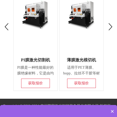
PI膜激光切割机
薄膜激光模切机
PI膜是一种性能最好的
适用于PET薄膜、
莱塞
膜绝缘材料，它是由均
bopp、拉丝不干胶等材
纤激
苯四甲酸二酐(PMDA)
料的精密激光模切，采
进的
获取报价
获取报价
和二胺基二苯醚(DDE)
用CO2激光技术，切割
振镜
在强极性溶剂中收缩，
边缘光滑无毛刺，精度
的打
并经过亚胺化处理。
达0.1mm，支持异形切
出，
割、镂空、划线、钻孔
了工
Copyright ©
2011-2024 广州莱塞激光智能装备股份有限公司 版权所
等工艺，广泛应用于电
台和
×
有
粤ICP备13002871号
子标签、后视镜加热
光打