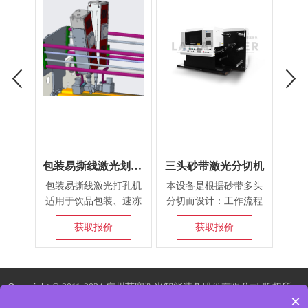
包装易撕线激光划线机
三头砂带激光分切机
包装易撕线激光打孔机
本设备是根据砂带多头
LS
适用于饮品包装、速冻
分切而设计：工作流程
喷码
食品包装、蒸煮食品包
是人工放卷至放料轴，
原装
获取报价
获取报价
装、快餐食品包装等
将料头引至伺服定长送
频激
等，都是我们经常看到
料夹辊，设定好参数，
镜扫
的塑料薄膜包装材料，
按下启动即可对材料进
系
给我们的生活带来了很
行激光切割；待产品经
面、
Copyright ©
2011-2024 广州莱塞激光智能装备股份有限公司 版权所
大的方便。最细线径可
过激光切割后将边料及
架，
×
有
粤ICP备13002871号
达0.08mm，真正实现易
成品穿引至收卷轴进行
满足