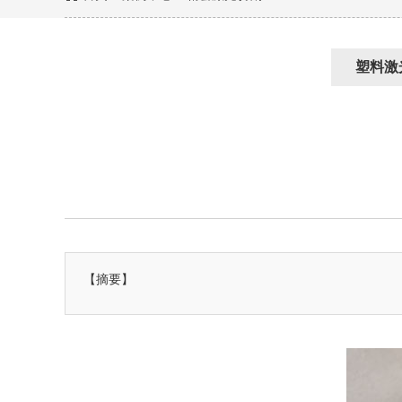
塑料激
【摘要】