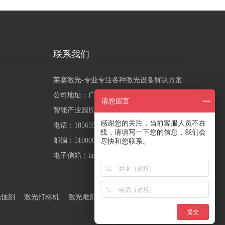
联系我们
莱塞激光-专业专注各种激光设备解决方案
公司地址：广州市黄埔区禾丰一街10号昕恒
请您留言
智能产业园B2栋4楼
感谢您的关注，当前客服人员不在
电话：18565508110
线，请填写一下您的信息，我们会
邮编：510000
尽快和您联系。
电子信箱：laser@laisai.net
光蚀刻
激光打标机
激光雕刻机
激光喷码机
自动化激
提交