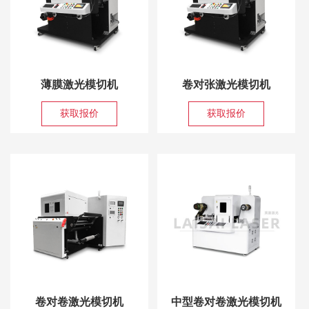
薄膜激光模切机
卷对张激光模切机
获取报价
获取报价
卷对卷激光模切机
中型卷对卷激光模切机