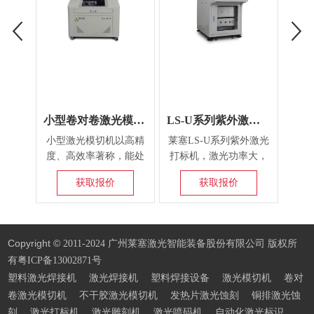
小型卷对卷激光模切机
LS-U系列紫外激光打标机
小型激光模切机以高精
莱塞LS-U系列紫外激光
激光
度、高效率著称，能处
打标机，激光功率大，
高雕
理复杂图形，确保边缘
光束质量高，配备了国
表面
获取报价
获取报价
光滑。其灵活性高，适
际先进的紫外波长激光
低雕
应多种材质与厚度，且
器，从而可以适合任何
度，
操作简便。设计紧凑，
打标任务，用于具有良
占地小，适合空间有限
好的可追溯性的金属制
Copyright ©
2011-2024 广州莱塞激光智能装备股份有限公司 版权所
环境，是现代加工行业
零部件，工件材料承受
有
粤ICP备13002871号
的优选设备。
的热影响特别小，尤其
塑料激光焊接机
激光焊接机
塑料焊接设备
激光模切机
卷对
适合在塑料、半导体，
不干胶激光模切机
以及敏感的金属上打
卷激光模切机
发热片激光蚀刻
铜排激光蚀
标。
刻
激光打标机
激光雕刻机
激光喷码机
自动化激光标识