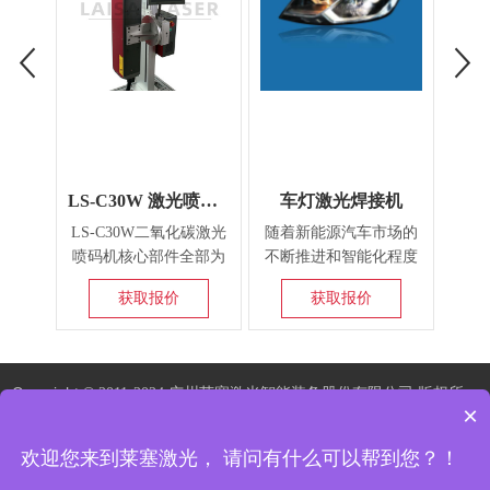
LS-C30W 激光喷码机
车灯激光焊接机
精
LS-C30W二氧化碳激光
随着新能源汽车市场的
精密
喷码机核心部件全部为
不断推进和智能化程度
要用
原装进口，采用进口射
不的短提高，激光技术
要
获取报价
获取报价
频激光器和进口高速振
也作为时代的两点替代
纸、
镜扫描系统，整个激光
了不少传统工艺，为整
切割
系统集成了触摸屏界
个制造业进行了新的升
好。
面、光电开关和升降支
级与换代。
电子
Copyright ©
2011-2024 广州莱塞激光智能装备股份有限公司 版权所
架，结构设计精巧，能
率高
×
有
粤ICP备13002871号
满足生产流水线上产品
塑料激光焊接机
激光焊接机
塑料焊接设备
激光模切机
卷对
的在线式飞行（连续动
欢迎您来到莱塞激光， 请问有什么可以帮到您？！
态）喷码，形成永久信
不干胶激光模切机
卷激光模切机
发热片激光蚀刻
铜排激光蚀