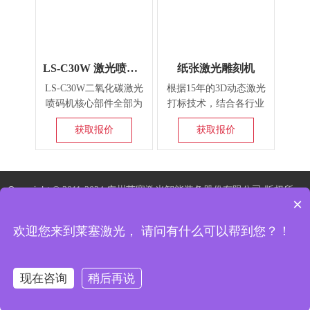
LS-C30W 激光喷码机
纸张激光雕刻机
LS-C30W二氧化碳激光
根据15年的3D动态激光
3C
喷码机核心部件全部为
打标技术，结合各行业
可应
原装进口，采用进口射
客户的需求，自主开
的精
获取报价
获取报价
频激光器和进口高速振
发、开发出专业的CO2
的半
镜扫描系统，整个激光
激光打标机，用于服装
切
系统集成了触摸屏界
面料、刻字膜、皮革、
割
面、光电开关和升降支
纸板、石材、木材等非
割、
Copyright ©
2011-2024 广州莱塞激光智能装备股份有限公司 版权所
架，结构设计精巧，能
金属的激光雕刻和标
精
×
有
粤ICP备13002871号
满足生产流水线上产品
记。快捷、高效、精美
塑料激光焊接机
激光焊接机
塑料焊接设备
激光模切机
卷对
的在线式飞行（连续动
效果，受到许多行业客
欢迎您来到莱塞激光， 请问有什么可以帮到您？！
态）喷码，形成永久信
不干胶激光模切机
户的认可。
卷激光模切机
发热片激光蚀刻
铜排激光蚀
息的文字、数字、...
刻
激光打标机
激光雕刻机
激光喷码机
自动化激光标识
现在咨询
稍后再说