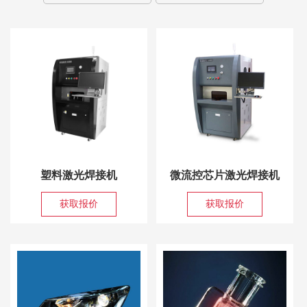
塑料激光焊接机
微流控芯片激光焊接机
获取报价
获取报价